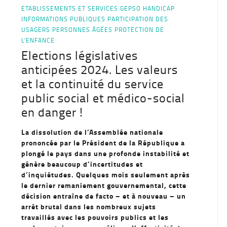
ETABLISSEMENTS ET SERVICES
GEPSO
HANDICAP
INFORMATIONS PUBLIQUES
PARTICIPATION DES
USAGERS
PERSONNES ÂGÉES
PROTECTION DE
L'ENFANCE
Elections législatives
anticipées 2024. Les valeurs
et la continuité du service
public social et médico-social
en danger !
La dissolution de l’Assemblée nationale
prononcée par le Président de la République a
plongé le pays dans une profonde instabilité et
génère beaucoup d’incertitudes et
d’inquiétudes. Quelques mois seulement après
le dernier remaniement gouvernemental, cette
décision entraîne de facto – et à nouveau – un
arrêt brutal dans les nombreux sujets
travaillés avec les pouvoirs publics et les