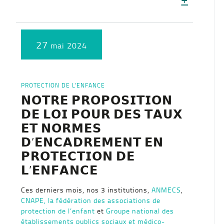
27
mai 2024
PROTECTION DE L'ENFANCE
𝗡𝗢𝗧𝗥𝗘 𝗣𝗥𝗢𝗣𝗢𝗦𝗜𝗧𝗜𝗢𝗡
𝗗𝗘 𝗟𝗢𝗜 𝗣𝗢𝗨𝗥 𝗗𝗘𝗦 𝗧𝗔𝗨𝗫
𝗘𝗧 𝗡𝗢𝗥𝗠𝗘𝗦
𝗗’𝗘𝗡𝗖𝗔𝗗𝗥𝗘𝗠𝗘𝗡𝗧 𝗘𝗡
𝗣𝗥𝗢𝗧𝗘𝗖𝗧𝗜𝗢𝗡 𝗗𝗘
𝗟’𝗘𝗡𝗙𝗔𝗡𝗖𝗘
Ces derniers mois, nos 3 institutions,
ANMECS
,
CNAPE, la fédération des associations de
protection de l’enfant
et
Groupe national des
établissements publics sociaux et médico-