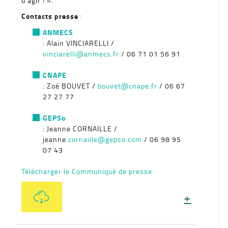
d’agir ! ».
Contacts presse
:
ANMECS
: Alain VINCIARELLI /
vinciarelli@anmecs.fr
/ 06 71 01 56 91
CNAPE
: Zoé BOUVET /
bouvet@cnape.fr
/ 06 67
27 27 77
GEPSo
: Jeanne CORNAILLE /
jeanne.
cornaille@gepso.com
/ 06 98 95
07 43
Télécharger le Communiqué de presse
+