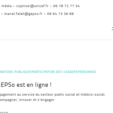
e média – cspinosi@unicef.fr – 06 78 72 77 34
 – manal.falah@gepso.fr – 06 64 73 36 68
MATIONS PUBLIQUES
PARTICIPATION DES USAGERS
PERSONNES
EPSo est en ligne !
agement au service du secteur public social et médico-social,
compagner, innover et s’engager.
-2030,