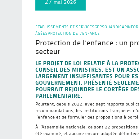
27
mai 2026
ETABLISSEMENTS ET SERVICES
GEPSO
HANDICAP
INFOR
ÂGÉES
PROTECTION DE L'ENFANCE
Protection de l’enfance : un pr
secteur
LE PROJET DE LOI RELATIF À LA PROT
CONSEIL DES MINISTRES, EST UN AS
LARGEMENT INSUFFISANTES POUR ESP
GOUVERNEMENT. PRÉSENTÉ SEULEMENT
POURRAIT REJOINDRE LE CORTÈGE DE
PARLEMENTAIRE.
Pourtant, depuis 2022, avec sept rapports public
recommandations, les institutions françaises n’on
l’enfance et de formuler des propositions à port
À l’Assemblée nationale, ce sont 22 propositions 
été examiné, et aucune encore adoptée définitive