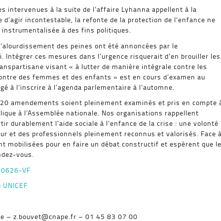
intervenues à la suite de l’affaire Lyhanna appellent à la
ce d’agir incontestable, la refonte de la protection de l’enfance ne
 instrumentalisée à des fins politiques.
l’alourdissement des peines ont été annoncées par le
. Intégrer ces mesures dans l’urgence risquerait d’en brouiller les
ranspartisane visant « à lutter de manière intégrale contre les
contre des femmes et des enfants » est en cours d’examen au
é à l’inscrire à l’agenda parlementaire à l’automne.
 120 amendements soient pleinement examinés et pris en compte 
ublique à l’Assemblée nationale. Nos organisations rappellent
rtir durablement l’aide sociale à l’enfance de la crise : une volonté
eur et des professionnels pleinement reconnus et valorisés. Face 
nt mobilisées pour en faire un débat constructif et espèrent que l
ndez-vous.
90626-VF
 UNICEF
se – z.bouvet@cnape.fr – 01 45 83 07 00