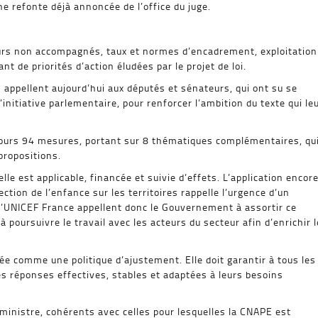
ne refonte déjà annoncée de l’office du juge.
urs non accompagnés, taux et normes d’encadrement, exploitation
t de priorités d’action éludées par le projet de loi.
n appellent aujourd’hui aux députés et sénateurs, qui ont su se
l’initiative parlementaire, pour renforcer l’ambition du texte qui le
 jours 94 mesures, portant sur 8 thématiques complémentaires, qu
 propositions.
lle est applicable, financée et suivie d’effets. L’application encor
ction de l’enfance sur les territoires rappelle l’urgence d’un
’UNICEF France appellent donc le Gouvernement à assortir ce
à poursuivre le travail avec les acteurs du secteur afin d’enrichir l
ée comme une politique d’ajustement. Elle doit garantir à tous les
es réponses effectives, stables et adaptées à leurs besoins
 ministre, cohérents avec celles pour lesquelles la CNAPE est