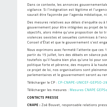
Dans ce contexte, les annonces gouvernementales 
vigilance. Si l’indignation est légitime et l’urgen
saurait être façonnée par l’agenda médiatique, ni
Des mesures relatives aux délais d’enquête ou à 
gouvernement pour être intégrées au projet de loi
objectifs, alors même qu’une proposition de loi t
violences sexistes et sexuelles commises à l’en
Conseil d’État et que le gouvernement s’est engag
Nous exprimons avec fermeté l’attente que ces
partir du 15 juillet, lors des débats en séance p
toutefois qu’il faudra bien plus qu’une loi pour so
politique forte et pérenne, des moyens à la haut
ce projet de loi, nos organisations sont pleineme
parlementaires et le gouvernement seront au re
Télécharger le CP :
CP-CNAPE-UNICEF-GEPSO-2
Télécharger les mesures :
Mesures CNAPE GEPSo
CONTACTS PRESSE
CNAPE :
Zoé Bouvet, responsable relations pres