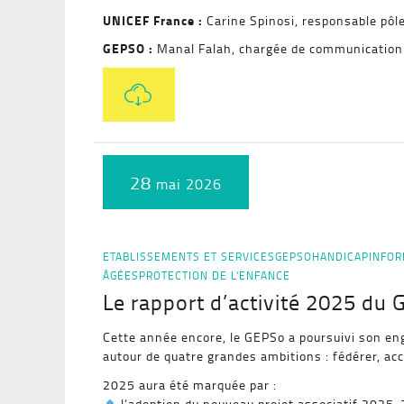
UNICEF France :
Carine Spinosi, responsable pôl
GEPSO :
Manal Falah, chargée de communication
28
mai 2026
ETABLISSEMENTS ET SERVICES
GEPSO
HANDICAP
INFOR
ÂGÉES
PROTECTION DE L'ENFANCE
Le rapport d’activité 2025 du G
Cette année encore, le GEPSo a poursuivi son eng
autour de quatre grandes ambitions : fédérer, ac
2025 aura été marquée par :
l’adoption du nouveau projet associatif 2025