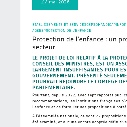
27
mai 2026
ETABLISSEMENTS ET SERVICES
GEPSO
HANDICAP
INFOR
ÂGÉES
PROTECTION DE L'ENFANCE
Protection de l’enfance : un pr
secteur
LE PROJET DE LOI RELATIF À LA PROT
CONSEIL DES MINISTRES, EST UN AS
LARGEMENT INSUFFISANTES POUR ESP
GOUVERNEMENT. PRÉSENTÉ SEULEMENT
POURRAIT REJOINDRE LE CORTÈGE DE
PARLEMENTAIRE.
Pourtant, depuis 2022, avec sept rapports public
recommandations, les institutions françaises n’on
l’enfance et de formuler des propositions à port
À l’Assemblée nationale, ce sont 22 propositions 
été examiné, et aucune encore adoptée définitive