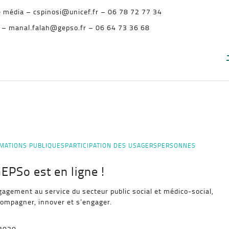
e média – cspinosi@unicef.fr – 06 78 72 77 34
 – manal.falah@gepso.fr – 06 64 73 36 68
MATIONS PUBLIQUES
PARTICIPATION DES USAGERS
PERSONNES
EPSo est en ligne !
agement au service du secteur public social et médico-social,
compagner, innover et s’engager.
-2030,