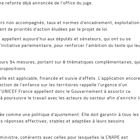
ne refonte déjà annoncée de l’office du juge.
urs non accompagnés, taux et normes d’encadrement, exploitation
t de priorités d’action éludées par le projet de loi.
n appellent aujourd’hui aux députés et sénateurs, qui ont su se
l’initiative parlementaire, pour renforcer l’ambition du texte qui le
 jours 94 mesures, portant sur 8 thématiques complémentaires, qu
 propositions.
lle est applicable, financée et suivie d’effets. L’application encor
ction de l’enfance sur les territoires rappelle l’urgence d’un
’UNICEF France appellent donc le Gouvernement à assortir ce
à poursuivre le travail avec les acteurs du secteur afin d’enrichir l
ée comme une politique d’ajustement. Elle doit garantir à tous les
es réponses effectives, stables et adaptées à leurs besoins
 ministre, cohérents avec celles pour lesquelles la CNAPE est