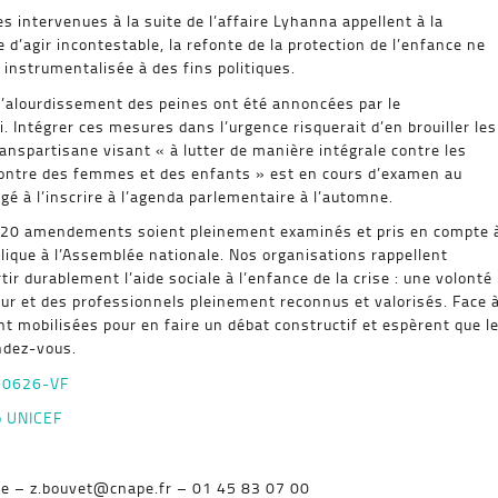
intervenues à la suite de l’affaire Lyhanna appellent à la
ce d’agir incontestable, la refonte de la protection de l’enfance ne
 instrumentalisée à des fins politiques.
l’alourdissement des peines ont été annoncées par le
. Intégrer ces mesures dans l’urgence risquerait d’en brouiller les
ranspartisane visant « à lutter de manière intégrale contre les
contre des femmes et des enfants » est en cours d’examen au
é à l’inscrire à l’agenda parlementaire à l’automne.
 120 amendements soient pleinement examinés et pris en compte 
ublique à l’Assemblée nationale. Nos organisations rappellent
rtir durablement l’aide sociale à l’enfance de la crise : une volonté
eur et des professionnels pleinement reconnus et valorisés. Face 
nt mobilisées pour en faire un débat constructif et espèrent que l
ndez-vous.
90626-VF
 UNICEF
se – z.bouvet@cnape.fr – 01 45 83 07 00