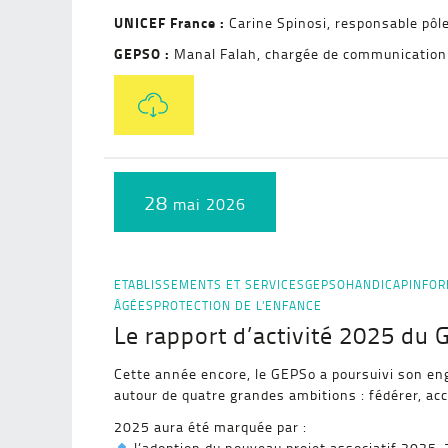
UNICEF France :
Carine Spinosi, responsable pôl
GEPSO :
Manal Falah, chargée de communication
28
mai 2026
ETABLISSEMENTS ET SERVICES
GEPSO
HANDICAP
INFOR
ÂGÉES
PROTECTION DE L'ENFANCE
Le rapport d’activité 2025 du G
Cette année encore, le GEPSo a poursuivi son eng
autour de quatre grandes ambitions : fédérer, ac
2025 aura été marquée par :
l’adoption du nouveau projet associatif 2025