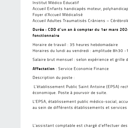
Institut Médico Educatif
Accueil Enfants handicapés moteur, polyhandicapé
Foyer d’Accueil Médicalisé
Accueil Adultes Traumatisés Crâniens – Cérébrol
Durée : CDD d’un an à compter du 1er mars 2024
fonctionnaire
Horaire de travail : 35 heures hebdomadaire
Horaires du lundi au vendredi : amplitude 8h30 -
Salaire brut mensuel : selon expérience et grille d
Affectation
: Service Economie Finance
Description du poste :
L’établissement Public Saint Antoine (EPSA) rech
économique. Poste à pourvoir de suite.
L’EPSA, établissement public médico-social, accu
au sein de différents établissements et service
L’assistant comptable est chargé d’effectuer des