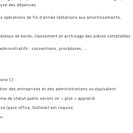
alyse des dépenses
aux opérations de fin d’année (dotations aux amortissements,
tableaux de bords, classement et archivage des pièces comptables
administratifs : conventions, procédures, …
orie C)
stion des entreprises et des administrations ou équivalent
e de statut public seront un « plus » apprécié
se (pack office, Outlook) est requise
on