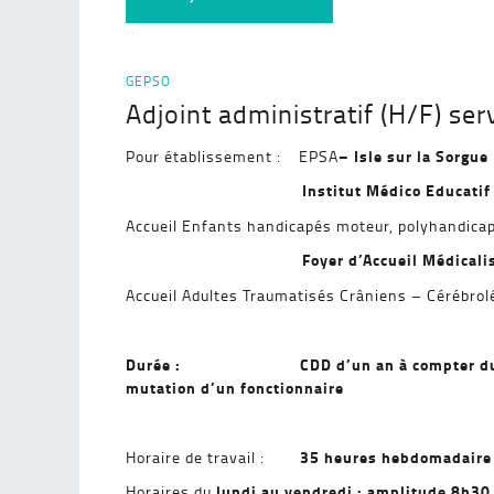
GEPSO
Adjoint administratif (H/F) se
– Isle sur la Sorgue
Pour établissement : EPSA
Institut Médico Educatif
Accueil Enfants handicapés moteur, polyhandicapé
Foyer d’Accueil Médicalis
Accueil Adultes Traumatisés Crâniens – Cérébrol
Durée : CDD d’un an à compter du
mutation d’un fonctionnaire
35 heures hebdomadaire
Horaire de travail :
lundi au vendredi : amplitude 8h30
Horaires du