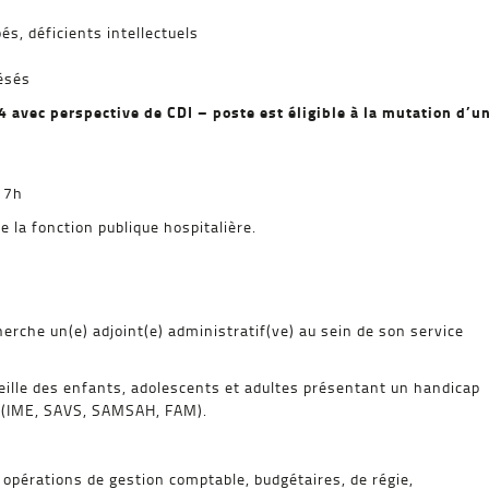
s, déficients intellectuels
ésés
 avec perspective de CDI – poste est éligible à la mutation d’u
17h
e la fonction publique hospitalière.
erche un(e) adjoint(e) administratif(ve) au sein de son service
eille des enfants, adolescents et adultes présentant un handicap
s (IME, SAVS, SAMSAH, FAM).
 opérations de gestion comptable, budgétaires, de régie,