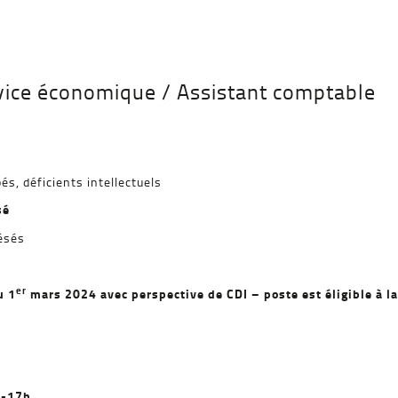
rvice économique / Assistant comptable
s, déficients intellectuels
é
ésés
er
 1
mars 2024 avec perspective de CDI – poste est éligible à la
 -17h