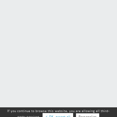
If you continue to browse this website, you are allowing all third-
party services
✓ OK, accept all
Personalize