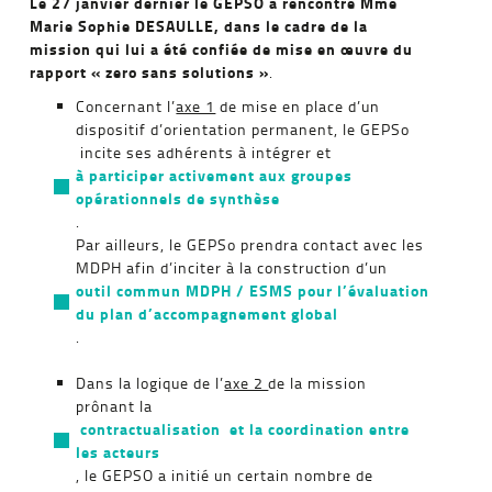
Le 27 janvier dernier le GEPSO a rencontré Mme
Marie Sophie DESAULLE, dans le cadre de la
mission qui lui a été confiée de mise en œuvre du
rapport « zero sans solutions »
.
Concernant l’
axe 1
de mise en place d’un
dispositif d’orientation permanent, le GEPSo
incite ses adhérents à intégrer et
à participer activement aux groupes
opérationnels de synthèse
.
Par ailleurs, le GEPSo prendra contact avec les
MDPH afin d’inciter à la construction d’un
outil commun MDPH / ESMS pour l’évaluation
du plan d’accompagnement global
.
Dans la logique de l’
axe 2
de la mission
prônant la
contractualisation et la coordination entre
les acteurs
, le GEPSO a initié un certain nombre de