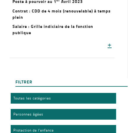
er
Poste à pourvoir au 1
Avril 2023
Contrat : CDD de 4 mois (renouvelable) à temps
plein
Salaire : Grille indiciaire de la fonction
publique
+
FILTRER
Toutes les catégories
Personnes âgées
Protection de l'enfance