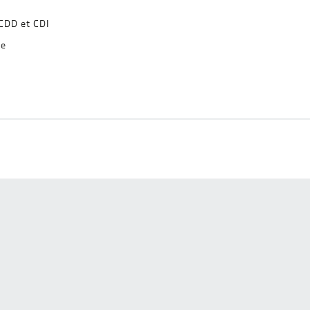
 CDD et CDI
le