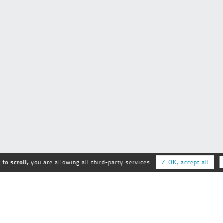
to scroll,
you are allowing all third-party services
✓ OK, accept all