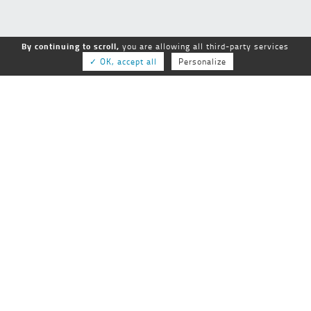
By continuing to scroll,
you are allowing all third-party services
✓ OK, accept all
Personalize
GEPSo
GROUPE NATIONAL des ÉTABLISSEMENTS
PUBLICS SOCIAUX et MÉDICO-SOCIAUX
25-27 rue de Tolbiac
75013 Paris
01 44 68 84 60
Tél :
Fax :