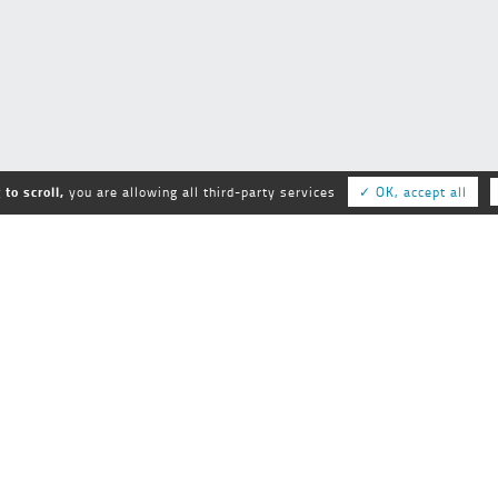
to scroll,
you are allowing all third-party services
✓ OK, accept all