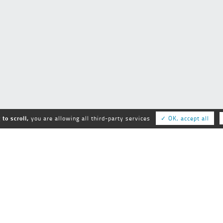
to scroll,
you are allowing all third-party services
✓ OK, accept all