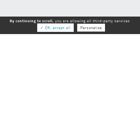
By continuing to scroll,
you are allowing all third-party services
✓ OK, accept all
Personalize
GEPSo
GROUPE NATIONAL des ÉTABLISSEMENTS
PUBLICS SOCIAUX et MÉDICO-SOCIAUX
25-27 rue de Tolbiac
75013 Paris
01 44 68 84 60
Tél :
Fax :