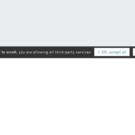
to scroll,
you are allowing all third-party services
✓ OK, accept all