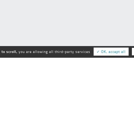
to scroll,
you are allowing all third-party services
✓ OK, accept all