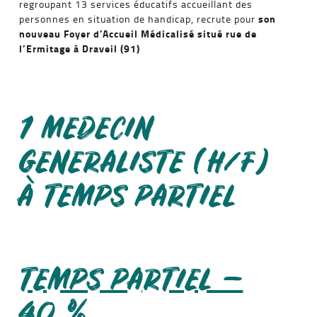
regroupant 13 services éducatifs accueillant des
son
personnes en situation de handicap, recrute pour
nouveau Foyer d’Accueil Médicalisé situé rue de
l’Ermitage à Draveil (91)
1 MEDECIN
GENERALISTE (H/F)
À TEMPS PARTIEL
TEMPS PARTIEL –
40 %