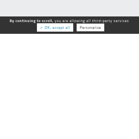
By continuing to scroll,
you are allowing all third-party services
✓ OK, accept all
Personalize
GEPSo
GROUPE NATIONAL des ÉTABLISSEMENTS
PUBLICS SOCIAUX et MÉDICO-SOCIAUX
25-27 rue de Tolbiac
75013 Paris
01 44 68 84 60
Tél :
Fax :