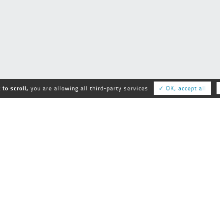
to scroll,
you are allowing all third-party services
✓ OK, accept all