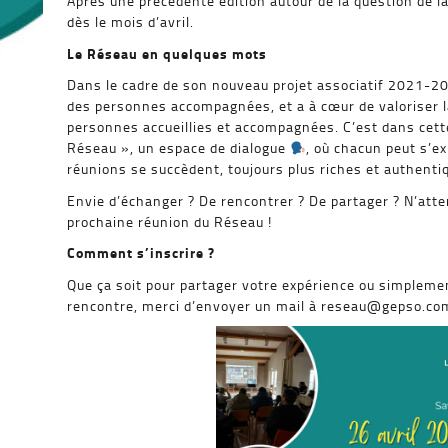
Après une précédente édition autour de la question de la
dès le mois d’avril.
Le Réseau en quelques mots
Dans le cadre de son nouveau projet associatif 2021-20
des personnes accompagnées, et a à cœur de valoriser la
personnes accueillies et accompagnées. C’est dans cette
Réseau », un espace de dialogue
, où chacun peut s’ex
réunions se succèdent, toujours plus riches et authenti
Envie d’échanger ? De rencontrer ? De partager ? N’atten
prochaine réunion du Réseau !
Comment s’inscrire ?
Que ça soit pour partager votre expérience ou simplemen
rencontre, merci d’envoyer un mail à reseau@gepso.co