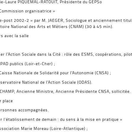
arie-Laure PIQUEMAL-RATOUIT, Présidente du GEPSo
 Commission organisatrice »
-post 2002-2 » par M. JAEGER, Sociologue et anciennement titulair
atoire National des Arts et Métiers (CNAM) (30 à 45 min).
 avec la salle
l’Action Sociale dans la Cité : rôle des ESMS, coopérations, pilot
AD publics (Loir-et-Cher) ;
aisse Nationale de Solidarité pour l’Autonomie (CNSA) ;
ervatoire National de l’Action Sociale (ODAS).
MP, Ancienne Ministre, Ancienne Présidente CNSA, sollicitée.
 place
ersonnes accompagnées.
 l’établissement de demain : du sens à la mise en pratique »
sociation Marie Moreau (Loire-Atlantique) ;