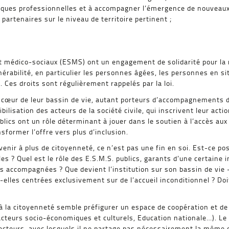
iques professionnelles et à accompagner l’émergence de nouveaux
partenaires sur le niveau de territoire pertinent ;
t médico-sociaux (ESMS) ont un engagement de solidarité pour la 
lnérabilité, en particulier les personnes âgées, les personnes en s
. Ces droits sont régulièrement rappelés par la loi.
u cœur de leur bassin de vie, autant porteurs d’accompagnements d
ilisation des acteurs de la société civile, qui inscrivent leur act
blics ont un rôle déterminant à jouer dans le soutien à l’accès aux 
sformer l’offre vers plus d’inclusion.
enir à plus de citoyenneté, ce n’est pas une fin en soi. Est-ce po
es ? Quel est le rôle des E.S.M.S. publics, garants d’une certaine i
s accompagnées ? Que devient l’institution sur son bassin de vie
-elles centrées exclusivement sur de l’accueil inconditionnel ? Doi
 à la citoyenneté semble préfigurer un espace de coopération et d
 (acteurs socio-économiques et culturels, Education nationale…). Le
cteurs, avec lesquels il ne partage pas nécessairement la même c