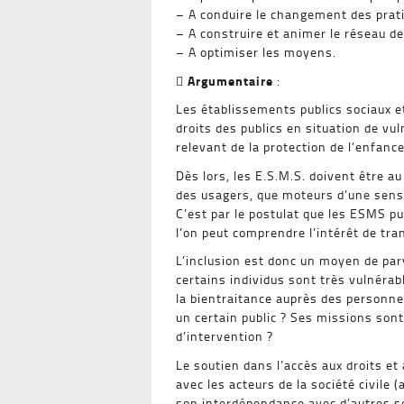
– A conduire le changement des prat
– A construire et animer le réseau de 
– A optimiser les moyens.
Argumentaire

:
Les établissements publics sociaux e
droits des publics en situation de vu
relevant de la protection de l’enfance
Dès lors, les E.S.M.S. doivent être a
des usagers, que moteurs d’une sensib
C’est par le postulat que les ESMS pu
l’on peut comprendre l’intérêt de tran
L’inclusion est donc un moyen de parv
certains individus sont très vulnérabl
la bientraitance auprès des personne
un certain public ? Ses missions sont
d’intervention ?
Le soutien dans l’accès aux droits et
avec les acteurs de la société civile
son interdépendance avec d’autres se