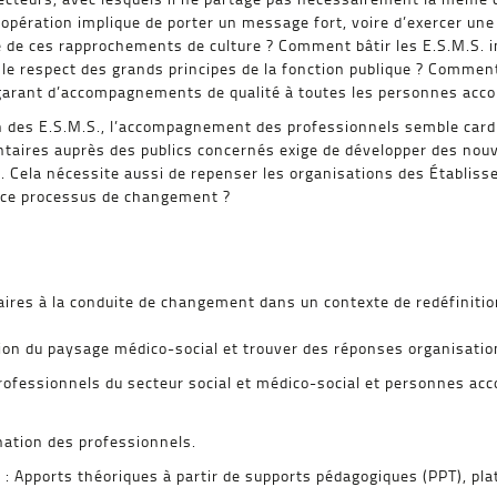
pération implique de porter un message fort, voire d’exercer une
tive de ces rapprochements de culture ? Comment bâtir les E.S.M.S.
ans le respect des grands principes de la fonction publique ? Comm
 garant d’accompagnements de qualité à toutes les personnes ac
 des E.S.M.S., l’accompagnement des professionnels semble cardi
taires auprès des publics concernés exige de développer des nouv
 Cela nécessite aussi de repenser les organisations des Établis
ce processus de changement ?
ires à la conduite de changement dans un contexte de redéfinition
ion du paysage médico-social et trouver des réponses organisatio
 Professionnels du secteur social et médico-social et personnes 
nation des professionnels.
: Apports théoriques à partir de supports pédagogiques (PPT), p