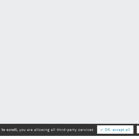
to scroll,
you are allowing all third-party services
✓ OK, accept all