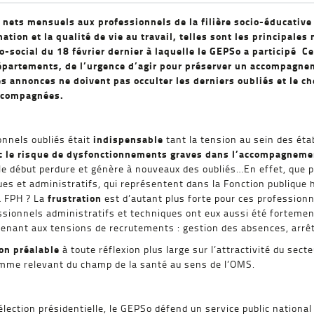
 nets mensuels aux professionnels de la filière socio-éducative
ation et la qualité de vie au travail, telles sont les principal
-social du 18 février dernier à laquelle le GEPSo a participé C
partements, de l’urgence d’agir pour préserver un accompagneme
ces annonces ne doivent pas occulter les derniers oubliés et le c
accompagnées.
indispensable
onnels oubliés était
tant la tension au sein des ét
c le risque de dysfonctionnements graves dans l’accompagnem
le début perdure et génère à nouveaux des oubliés…En effet, que p
es et administratifs, qui représentent dans la Fonction publique 
frustration
la FPH ? La
est d’autant plus forte pour ces professionn
ssionnels administratifs et techniques ont eux aussi été forteme
intenant aux tensions de recrutements : gestion des absences, arrê
on préalable
à toute réflexion plus large sur l’attractivité du sect
omme relevant du champ de la santé au sens de l’OMS.
’élection présidentielle, le GEPSo défend un service public nation