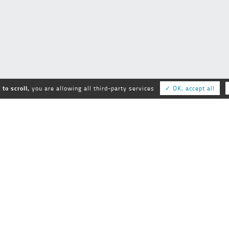
to scroll,
you are allowing all third-party services
✓ OK, accept all