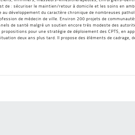
e : sécuriser le maintien/retour à domicile et les soins en ambula
le au développement du caractère chronique de nombreuses patholo
a profession de médecin de ville. Environ 200 projets de communauté
nnels de santé malgré un soutien encore très modeste des autorité
 propositions pour une stratégie de déploiement des CPTS, en appui
situation deux ans plus tard. Il propose des éléments de cadrage, d